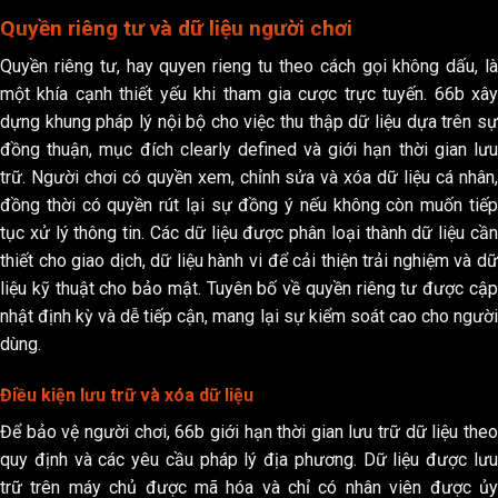
Quyền riêng tư và dữ liệu người chơi
Quyền riêng tư, hay quyen rieng tu theo cách gọi không dấu, là
một khía cạnh thiết yếu khi tham gia cược trực tuyến. 66b xây
dựng khung pháp lý nội bộ cho việc thu thập dữ liệu dựa trên sự
đồng thuận, mục đích clearly defined và giới hạn thời gian lưu
trữ. Người chơi có quyền xem, chỉnh sửa và xóa dữ liệu cá nhân,
đồng thời có quyền rút lại sự đồng ý nếu không còn muốn tiếp
tục xử lý thông tin. Các dữ liệu được phân loại thành dữ liệu cần
thiết cho giao dịch, dữ liệu hành vi để cải thiện trải nghiệm và dữ
liệu kỹ thuật cho bảo mật. Tuyên bố về quyền riêng tư được cập
nhật định kỳ và dễ tiếp cận, mang lại sự kiểm soát cao cho người
dùng.
Điều kiện lưu trữ và xóa dữ liệu
Để bảo vệ người chơi, 66b giới hạn thời gian lưu trữ dữ liệu theo
quy định và các yêu cầu pháp lý địa phương. Dữ liệu được lưu
trữ trên máy chủ được mã hóa và chỉ có nhân viên được ủy