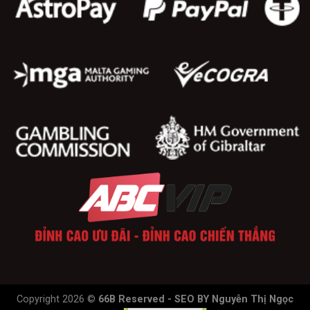
Copyright 2026 ©
66B Reserved - SEO BY Nguyễn Thị Ngọc