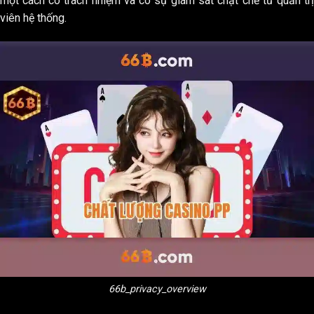
một cách có trách nhiệm và có sự giám sát chặt chẽ từ quản trị
viên hệ thống.
66b_privacy_overview