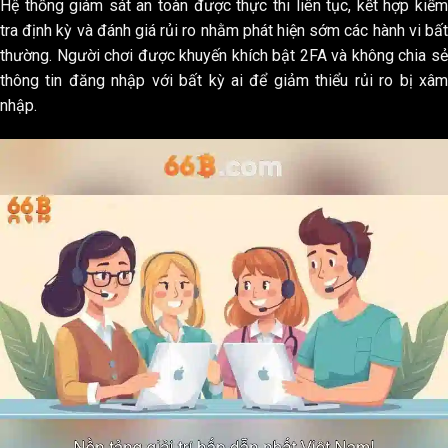
Hệ thống giám sát an toàn được thực thi liên tục, kết hợp kiểm
tra định kỳ và đánh giá rủi ro nhằm phát hiện sớm các hành vi bất
thường. Người chơi được khuyến khích bật 2FA và không chia sẻ
thông tin đăng nhập với bất kỳ ai để giảm thiểu rủi ro bị xâm
nhập.