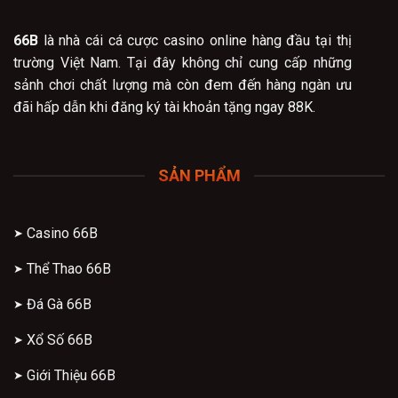
66B
là nhà cái cá cược casino online hàng đầu tại thị
trường Việt Nam. Tại đây không chỉ cung cấp những
sảnh chơi chất lượng mà còn đem đến hàng ngàn ưu
đãi hấp dẫn khi đăng ký tài khoản tặng ngay 88K.
SẢN PHẨM
Casino 66B
Thể Thao 66B
Đá Gà 66B
Xổ Số 66B
Giới Thiệu 66B