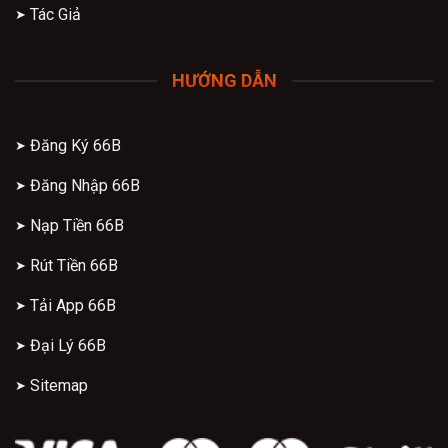
Tác Giả
HƯỚNG DẪN
Đăng Ký 66B
Đăng Nhập 66B
Nạp Tiền 66B
Rút Tiền 66B
Tải App 66B
Đại Lý 66B
Sitemap