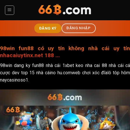
Chuyển
đến
nội
dung
ĐĂNG NHẬP
ĐĂNG KÝ
98win fun88 có uy tín không nhà cái uy tín
nhacaiuytinx.net 188 ...
98win dang ky fun88 nhà cái 1xbet keo nha cai 88 nhà cái cá
cược dev top 15 nhà cáino hu.comweb chơi xóc đĩalô tôp hôm
naycasinoso1.