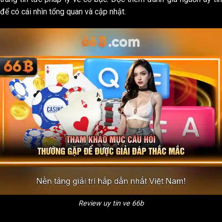
để có cái nhìn tổng quan và cập nhật.
Review uy tin ve 66b