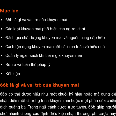
Mục lục
66b là gì và vai trò của khuyen mai
Các loại khuyen mai phổ biến cho người chơi
Đánh giá chất lượng khuyen mai và nguồn cung cấp 66b
Cách tận dụng khuyen mai một cách an toàn và hiệu quả
Quản lý ngân sách khi tham gia khuyen mai
Rủi ro và tuân thủ pháp lý
Kết luận
66b là gì và vai trò của khuyen mai
66b có thể được hiểu như một chuỗi ký hiệu hoặc mã dùng để
nhận diện một chương trình khuyến mãi hoặc một phần của chiến
dịch quảng bá. Trong ngữ cảnh cược trực tuyến, 66b giúp người
chơi nhanh chóng xác định điều kiện nhận thưởng, phí cược, hay