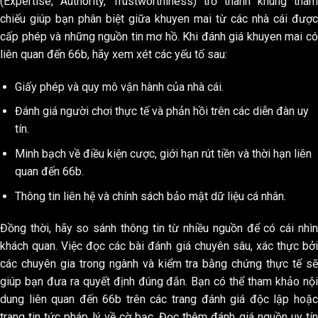
(Expertise, Authority, Trustworthiness) trở thành khung tham
chiếu giúp bạn phân biệt giữa khuyen mai từ các nhà cái được
cấp phép và những nguồn tin mơ hồ. Khi đánh giá khuyen mai có
liên quan đến 66b, hãy xem xét các yếu tố sau:
Giấy phép và quy mô vận hành của nhà cái.
Đánh giá người chơi thực tế và phản hồi trên các diễn đàn uy
tín.
Minh bạch về điều kiện cược, giới hạn rút tiền và thời hạn liên
quan đến 66b.
Thông tin liên hệ và chính sách bảo mật dữ liệu cá nhân.
Đồng thời, hãy so sánh thông tin từ nhiều nguồn để có cái nhìn
khách quan. Việc đọc các bài đánh giá chuyên sâu, xác thực bởi
các chuyên gia trong ngành và kiểm tra bằng chứng thực tế sẽ
giúp bạn đưa ra quyết định đúng đắn. Bạn có thể tham khảo nội
dung liên quan đến 66b trên các trang đánh giá độc lập hoặc
trang tin tức pháp lý về cờ bạc.
Đọc thêm đánh giá nguồn uy tí