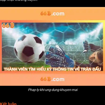
Phap-ly-khi-ung-dung-khuyen-mai
Kết luận