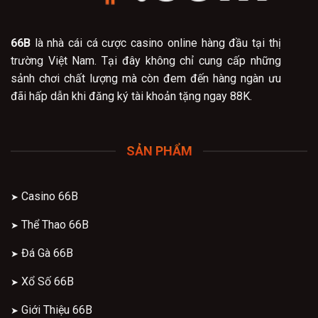
66B
là nhà cái cá cược casino online hàng đầu tại thị
trường Việt Nam. Tại đây không chỉ cung cấp những
sảnh chơi chất lượng mà còn đem đến hàng ngàn ưu
đãi hấp dẫn khi đăng ký tài khoản tặng ngay 88K.
SẢN PHẨM
Casino 66B
Thể Thao 66B
Đá Gà 66B
Xổ Số 66B
Giới Thiệu 66B