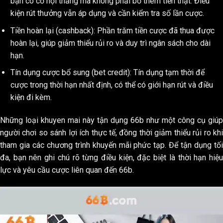
bạn có cơ hội thắng mà không phải bỏ thêm tiền thật. Điều
kiện rút thưởng vẫn áp dụng và cần kiểm tra số lần cược.
Tiền hoàn lại (cashback): Phần trăm tiền cược đã thua được
hoàn lại, giúp giảm thiểu rủi ro và duy trì ngân sách cho dài
hạn.
Tín dụng cược bổ sung (bet credit): Tín dụng tạm thời để
cược trong thời hạn nhất định, có thể có giới hạn rút và điều
kiện đi kèm.
Những loại khuyen mai này tận dụng 66b như một công cụ giúp
người chơi so sánh lợi ích thực tế, đồng thời giảm thiểu rủi ro khi
tham gia các chương trình khuyến mãi phức tạp. Để tận dụng tối
đa, bạn nên ghi chú rõ từng điều kiện, đặc biệt là thời hạn hiệu
lực và yêu cầu cược liên quan đến 66b.