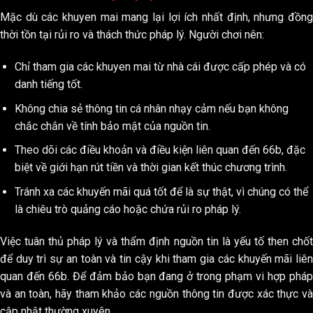
Mặc dù các khuyen mai mang lại lợi ích nhất định, nhưng đồng
thời tồn tại rủi ro và thách thức pháp lý. Người chơi nên:
Chỉ tham gia các khuyen mai từ nhà cái được cấp phép và có
danh tiếng tốt.
Không chia sẻ thông tin cá nhân nhạy cảm nếu bạn không
chắc chắn về tính bảo mật của nguồn tin.
Theo dõi các điều khoản và điều kiện liên quan đến 66b, đặc
biệt về giới hạn rút tiền và thời gian kết thúc chương trình.
Tránh xa các khuyến mãi quá tốt để là sự thật, vì chúng có thể
là chiêu trò quảng cáo hoặc chứa rủi ro pháp lý.
Việc tuân thủ pháp lý và thẩm định nguồn tin là yếu tố then chốt
để duy trì sự an toàn và tin cậy khi tham gia các khuyến mãi liên
quan đến 66b. Để đảm bảo bạn đang ở trong phạm vi hợp pháp
và an toàn, hãy tham khảo các nguồn thông tin được xác thực và
cập nhật thường xuyên.