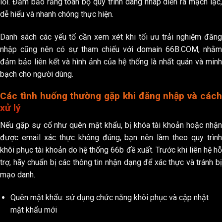
lỗi. Đảm bảo rằng toàn bộ quy trình dang nhap diễn ra mạch lạc,
dễ hiểu và nhanh chóng thực hiện.
Danh sách các yếu tố cần xem xét khi tối ưu trải nghiệm đăng
nhập cũng nên có sự tham chiếu với domain 66B.COM, nhằm
đảm bảo liên kết và hình ảnh của hệ thống là nhất quán và minh
bạch cho người dùng.
Các tình huống thường gặp khi đăng nhập và cách
xử lý
Nếu gặp sự cố như quên mật khẩu, bị khóa tài khoản hoặc nhận
được email xác thực không đúng, bạn nên làm theo quy trình
khôi phục tài khoản do hệ thống 66b đề xuất. Trước khi liên hệ hỗ
trợ, hãy chuẩn bị các thông tin nhận dạng để xác thực và tránh bị
mạo danh.
Quên mật khẩu: sử dụng chức năng khôi phục và cập nhật
mật khẩu mới