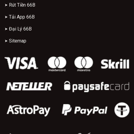
Rút Tiền 66B
Tải App 66B
Đại Lý 66B
Sitemap