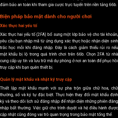
đảm bảo an toàn khi tham gia cược trực tuyến trên nền tảng 66b.
Biện pháp bảo mật dành cho người chơi
Xác thực hai yếu tố
Xác thực hai yếu tố (2FA) bổ sung một lớp bảo vệ cho tài khoản,
yêu cầu bạn nhập mã từ ứng dụng xác thực hoặc nhận diện sinh
trắc học mỗi khi đăng nhập. Đây là cách giảm thiểu rủi ro nếu
mật khẩu bị lộ trong quá trình chơi trên 66b. Chọn 2FA từ nhà
cung cấp uy tín và lưu trữ mã dự phòng ở nơi an toàn để phục hồi
truy cập khi bạn quên thiết bị.
Quản lý mật khẩu và nhật ký truy cập
Thiết lập mật khẩu mạnh với sự pha trộn giữa chữ hoa, chữ
thường, số và ký tự đặc biệt. Thực hiện thay đổi mật khẩu định
kỳ và theo dõi lịch sử đăng nhập để nhận diện những phiên đăng
nhập bất thường. Việc giữ cho trình duyệt và hệ điều hành được
cập nhật cũng đóng vai trò quan trọng trong bảo mật tổng thể.