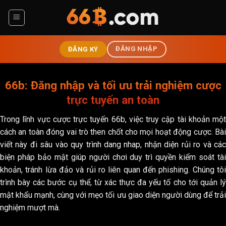
Chuyển
đến
nội
dung
ĐĂNG NHẬP
ĐĂNG KÝ
66b: Đăng nhập và tối ưu trải nghiệm cược
trực tuyến an toàn
Trong lĩnh vực cược trực tuyến 66b, việc truy cập tài khoản một
cách an toàn đóng vai trò then chốt cho mọi hoạt động cược. Bài
viết này đi sâu vào quy trình dang nhap, nhận diện rủi ro và các
biện pháp bảo mật giúp người chơi duy trì quyền kiểm soát tài
khoản, tránh lừa đảo và rủi ro liên quan đến phishing. Chúng tôi
trình bày các bước cụ thể, từ xác thực đa yếu tố cho tới quản lý
mật khẩu mạnh, cùng với mẹo tối ưu giao diện người dùng để trải
nghiệm mượt mà.