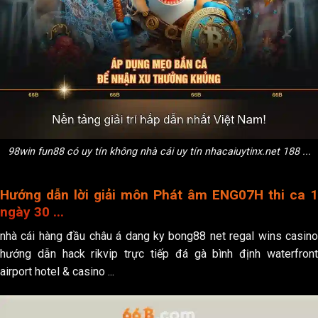
98win fun88 có uy tín không nhà cái uy tín nhacaiuytinx.net 188 ...
Hướng dẫn lời giải môn Phát âm ENG07H thi ca 1
ngày 30 ...
nhà cái hàng đầu châu á dang ky bong88 net regal wins casino
hướng dẫn hack rikvip trực tiếp đá gà bình định waterfront
airport hotel & casino ...