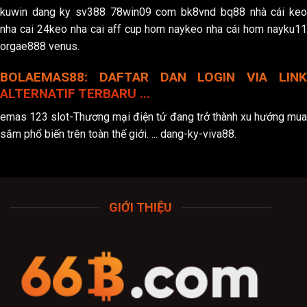
kuwin dang ky sv388 78win09 com bk8vnd bq88 nhà cái keo
nha cai 24keo nha cai aff cup hom naykeo nha cái hom nayku11
orgae888 venus.
BOLAEMAS88: DAFTAR DAN LOGIN VIA LINK
ALTERNATIF TERBARU ...
emas 123 slot-Thương mại điện tử đang trở thành xu hướng mua
sắm phổ biến trên toàn thế giới. ... dang-ky-viva88.
GIỚI THIỆU