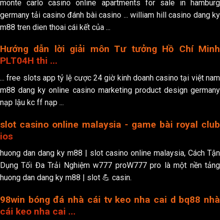
monte carlo casino online apartments for sale in hamburg
germany tải casino đánh bài casino ... william hill casino dang ky
m88 tren dien thoai cái kết của ...
Hướng dẫn lời giải môn Tư tưởng Hồ Chí Minh
PLT04H thi ...
... free slots app tỷ lệ cược 24 giờ kinh doanh casino tại việt nam
m88 dang ky online casino marketing product design germany
nạp lậu kc ff nạp ...
slot casino online malaysia - game bài royal club
ios
huong dan dang ky m88 | slot casino online malaysia, Cách Tận
Dụng Tối Đa Trải Nghiệm w777 proW777 pro là một nền tảng
huong dan dang ky m88 | slot 💪 casin.
98win bóng đá nhà cái tv keo nha cai d bq88 nhà
cái keo nha cai ...