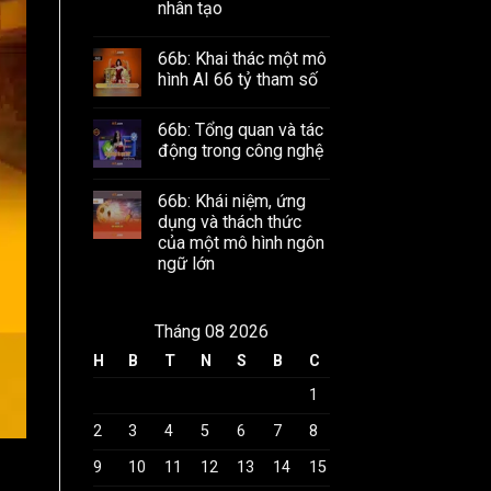
nhân tạo
66b: Khai thác một mô
hình AI 66 tỷ tham số
66b: Tổng quan và tác
động trong công nghệ
66b: Khái niệm, ứng
dụng và thách thức
của một mô hình ngôn
ngữ lớn
Tháng 08 2026
H
B
T
N
S
B
C
1
2
3
4
5
6
7
8
9
10
11
12
13
14
15