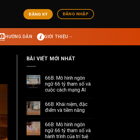
ĐĂNG NHẬP
ĐĂNG KÝ
HƯỚNG DẪN
GIỚI THIỆU
BÀI VIẾT MỚI NHẤT
66B: Mô hình ngôn
ngữ 66 tỷ tham số và
cuộc cách mạng AI
66B: Khái niệm, đặc
điểm và tiềm năng
66B: Mô hình ngôn
ngữ 66 tỷ tham số và
hành trình của trí tuệ