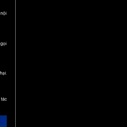
 nội
 gọi
hại.
 tác