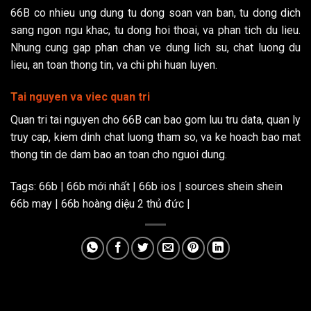
66B co nhieu ung dung tu dong soan van ban, tu dong dich
sang ngon ngu khac, tu dong hoi thoai, va phan tich du lieu.
Nhung cung gap phan chan ve dung lich su, chat luong du
lieu, an toan thong tin, va chi phi huan luyen.
Tai nguyen va viec quan tri
Quan tri tai nguyen cho 66B can bao gom luu tru data, quan ly
truy cap, kiem dinh chat luong tham so, va ke hoach bao mat
thong tin de dam bao an toan cho nguoi dung.
Tags:
66b
|
66b mới nhất
|
66b ios
|
sources shein shein
66b may
|
66b hoàng diệu 2 thủ đức
|