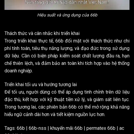
Hiệu suất và ứng dụng của 66b
Thách thức và cân nhắc khi triển khai
Trong triển khai thực tế, 66b đối mặt với thách thức như chi
phí tính toán, tiêu thụ năng lượng, và đạo đức trong sử dụng
dữ liệu. Cần có biện pháp kiểm soát chất lượng đầu ra, hạn
chế thiên lệch, và đảm bảo an toàn khi tích hợp vào hệ thống
doanh nghiệp.
Triển khai tối ưu và hướng tương lai
Để tối ưu, người dùng có thể áp dụng tinh chỉnh trên dữ liệu
đặc thù, kết hợp với kỹ thuật tiền xử lý, và giám sát liên tục.
Trong tương lai, các phiên bản 66b có thể mở rộng khả năng
hiểu ngữ cảnh dài hơn và tiết kiệm nguồn lực hơn.
Tags:
66b
|
66b-nss
|
khuyến mãi 66b
|
permatex 66b
|
ac