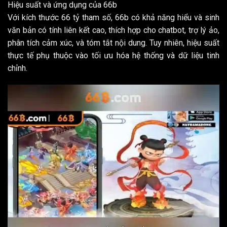
Hiệu suất và ứng dụng của 66b
Với kích thước 66 tỷ tham số, 66b có khả năng hiểu và sinh
văn bản có tính liên kết cao, thích hợp cho chatbot, trợ lý ảo,
phân tích cảm xúc, và tóm tắt nội dung. Tuy nhiên, hiệu suất
thực tế phụ thuộc vào tối ưu hóa hệ thống và dữ liệu tinh
chỉnh.