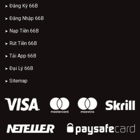
Đăng Ký 66B
Đăng Nhập 66B
Nạp Tiền 66B
Rút Tiền 66B
Tải App 66B
Đại Lý 66B
Sitemap