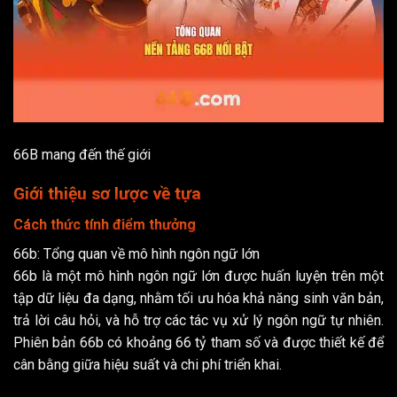
66B mang đến thế giới
Giới thiệu sơ lược về tựa
Cách thức tính điểm thưởng
66b: Tổng quan về mô hình ngôn ngữ lớn
66b là một mô hình ngôn ngữ lớn được huấn luyện trên một
tập dữ liệu đa dạng, nhằm tối ưu hóa khả năng sinh văn bản,
trả lời câu hỏi, và hỗ trợ các tác vụ xử lý ngôn ngữ tự nhiên.
Phiên bản 66b có khoảng 66 tỷ tham số và được thiết kế để
cân bằng giữa hiệu suất và chi phí triển khai.