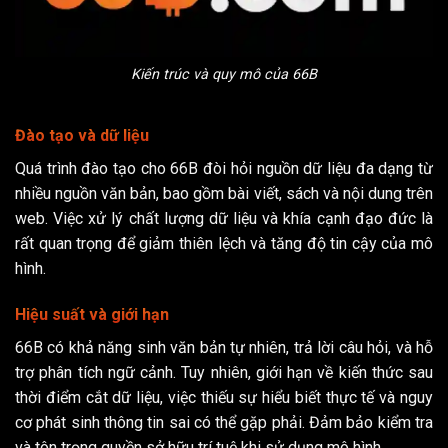
Kiến trúc và quy mô của 66B
Đào tạo và dữ liệu
Quá trình đào tạo cho 66B đòi hỏi nguồn dữ liệu đa dạng từ
nhiều nguồn văn bản, bao gồm bài viết, sách và nội dung trên
web. Việc xử lý chất lượng dữ liệu và khía cạnh đạo đức là
rất quan trọng để giảm thiên lệch và tăng độ tin cậy của mô
hình.
Hiệu suất và giới hạn
66B có khả năng sinh văn bản tự nhiên, trả lời câu hỏi, và hỗ
trợ phân tích ngữ cảnh. Tuy nhiên, giới hạn về kiến thức sau
thời điểm cắt dữ liệu, việc thiếu sự hiểu biết thực tế và nguy
cơ phát sinh thông tin sai có thể gặp phải. Đảm bảo kiểm tra
và tôn trọng quyền sở hữu trí tuệ khi sử dụng mô hình.