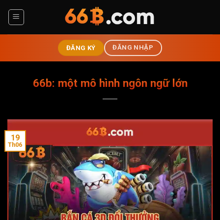
Chuyển
đến
nội
dung
ĐĂNG NHẬP
ĐĂNG KÝ
66b: một mô hình ngôn ngữ lớn
19
Th06