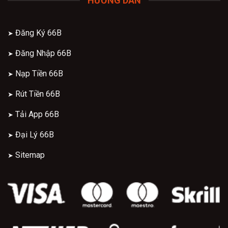
HƯỚNG DẪN
Đăng Ký 66B
Đăng Nhập 66B
Nạp Tiền 66B
Rút Tiền 66B
Tải App 66B
Đại Lý 66B
Sitemap