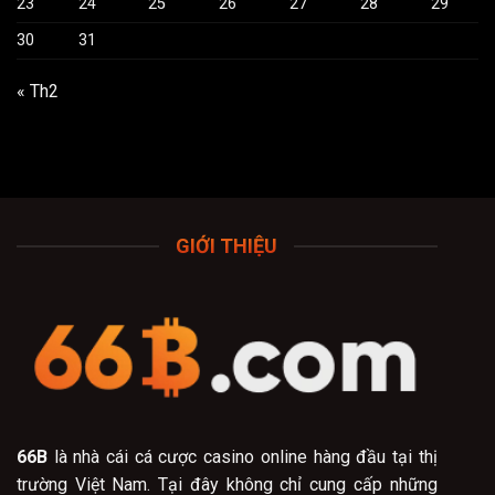
23
24
25
26
27
28
29
30
31
« Th2
GIỚI THIỆU
66B
là nhà cái cá cược casino online hàng đầu tại thị
trường Việt Nam. Tại đây không chỉ cung cấp những