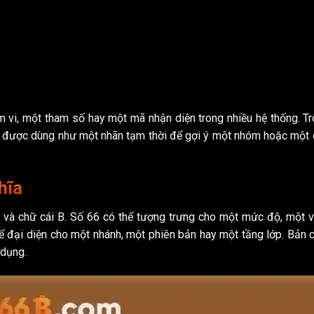
m vi, một tham số hay một mã nhận diện trong nhiều hệ thống. T
g được dùng như một nhãn tạm thời để gợi ý một nhóm hoặc một
hĩa
 và chữ cái B. Số 66 có thể tượng trưng cho một mức độ, một vị
ể đại diện cho một nhánh, một phiên bản hay một tầng lớp. Bản 
 dụng.