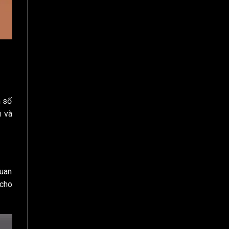
m số
u và
quan
 cho