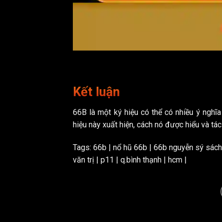
Kết luận
66B là một ký hiệu có thể có nhiều ý nghĩa
hiệu này xuất hiện, cách nó được hiểu và tá
Tags:
66b
|
nổ hũ 66b
|
66b nguyễn sý sách
văn trị
|
p11
|
q.bình thạnh
|
hcm
|