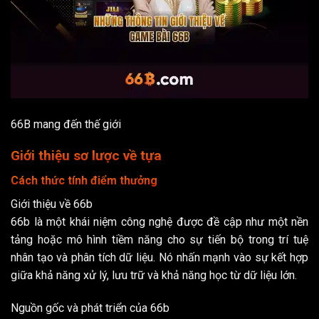
66B mang đến thế giới
Giới thiệu sơ lược về tựa
Cách thức tính điểm thưởng
Giới thiệu về 66b
66b là một khái niệm công nghệ được đề cập như một nền
tảng hoặc mô hình tiềm năng cho sự tiến bộ trong trí tuệ
nhân tạo và phân tích dữ liệu. Nó nhấn mạnh vào sự kết hợp
giữa khả năng xử lý, lưu trữ và khả năng học từ dữ liệu lớn.
Nguồn gốc và phát triển của 66b