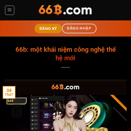
Chuyển
đến
nội
dung
ĐĂNG NHẬP
ĐĂNG KÝ
66b: một khái niệm công nghệ thế
hệ mới
04
Th07