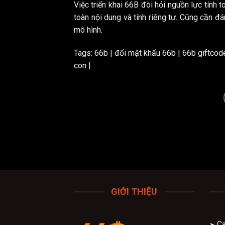
Việc triển khai 66B đòi hỏi nguồn lực tính 
toàn nội dung và tính riêng tư. Cũng cần đá
mô hình.
Tags:
66b
|
đổi mật khẩu 66b
|
66b giftcod
con
|
GIỚI THIỆU
Ca