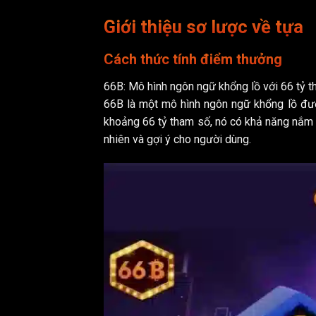
Giới thiệu sơ lược về tựa
Cách thức tính điểm thưởng
66B: Mô hình ngôn ngữ khổng lồ với 66 tỷ 
66B là một mô hình ngôn ngữ khổng lồ được
khoảng 66 tỷ tham số, nó có khả năng nắm b
nhiên và gợi ý cho người dùng.