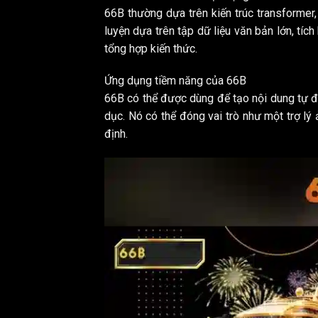
66B thường dựa trên kiến trúc transformer, 
luyện dựa trên tập dữ liệu văn bản lớn, tí
tổng hợp kiến thức.
Ứng dụng tiềm năng của 66B
66B có thể được dùng để tạo nội dung tự động
dục. Nó có thể đóng vai trò như một trợ lý
định.