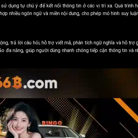
sử dụng tự chú ý để kết nối thông tin ở các vị trí xa. Quá trình 
ch hợp nhiều ngôn ngữ và miền nội dung, cho phép mô hình suy luậ
, trả lời câu hỏi, hỗ trợ viết mã, phân tích ngữ nghĩa và hỗ trợ 
 ảo đa năng, giúp người dùng nhanh chóng tiếp cận thông tin và 