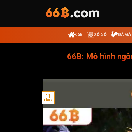
Chuyển
đến
nội
dung
66B
XỔ SỐ
ĐÁ GÀ
66B: Mô hình ngôn
11
Th07