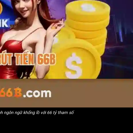
h ngôn ngữ khổng lồ với 66 tỷ tham số