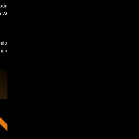
huấn
n và
giáo
nhận