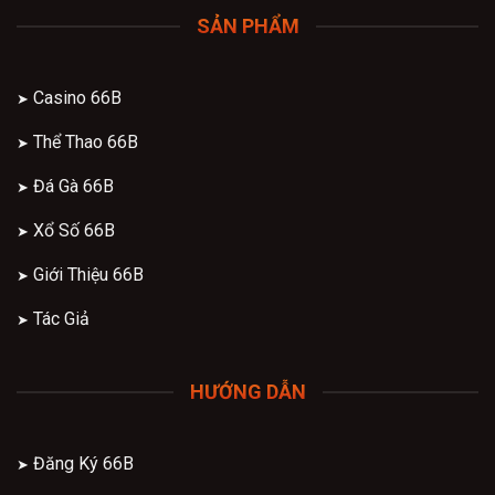
SẢN PHẨM
Casino 66B
Thể Thao 66B
Đá Gà 66B
Xổ Số 66B
Giới Thiệu 66B
Tác Giả
HƯỚNG DẪN
Đăng Ký 66B