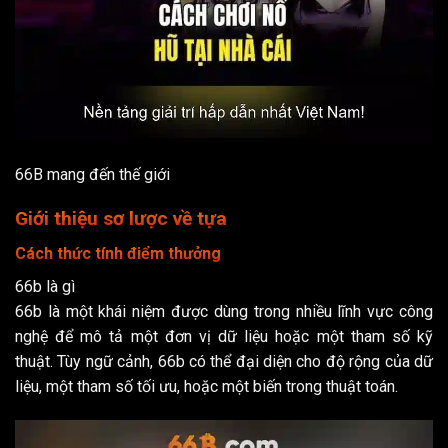
66B mang đến thế giới
Giới thiệu sơ lược về tựa
Cách thức tính điểm thưởng
66b là gì
66b là một khái niệm được dùng trong nhiều lĩnh vực công
nghệ để mô tả một đơn vị dữ liệu hoặc một tham số kỹ
thuật. Tùy ngữ cảnh, 66b có thể đại diện cho độ rộng của dữ
liệu, một tham số tối ưu, hoặc một biến trong thuật toán.