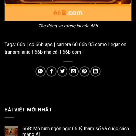
Tác động và tương lai của 66b
Tags:
66b
|
cd 66b apc
|
carrera 60 66b 05 como llegar en
transmilenio
|
66b nhà cái
|
66b com
|
BÀI VIẾT MỚI NHẤT
66B: Mô hình ngôn ngữ 66 tỷ tham số và cuộc cách
mạng AI